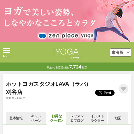
Menu
7,724
現在の
教室登録数
教室
ホットヨガスタジオLAVA（ラバ）
刈谷店
愛知県 / 刈谷市
キャン
お得な
レッスン
インスト
基本情報
地図
ペーン
クーポン
＆ブログ
ラクター