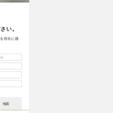
ださい。
果を存分に感
スン
地図