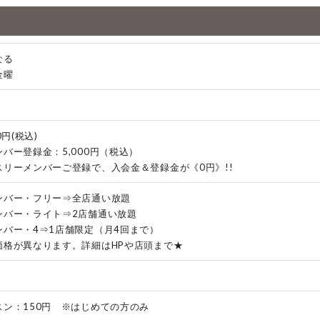
なる
金曜
0円(税込)
バー登録金：5,000円（税込）
スリーメンバーご登録で、入会金＆登録金が《0円》!!
ンバー・フリー⇒全店通い放題
ンバー・ライト⇒2店舗通い放題
ンバー・4⇒1店舗限定（月4回まで）
価格が異なります。詳細はHPや店頭まで★
スン：150円 ※はじめての方のみ