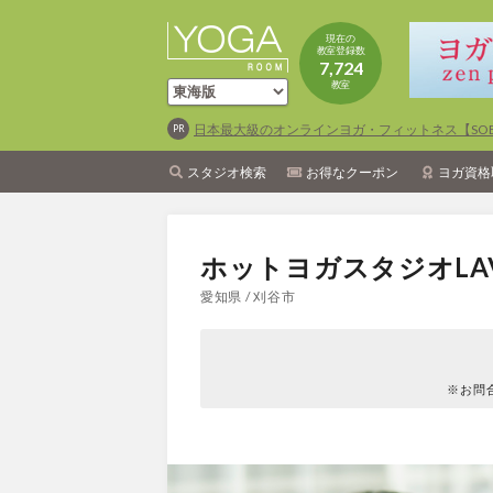
現在の
教室登録数
7,724
教室
日本最大級のオンラインヨガ・フィットネス【SOEL
スタジオ検索
お得なクーポン
ヨガ資格
ホットヨガスタジオLA
愛知県 / 刈谷市
※お問