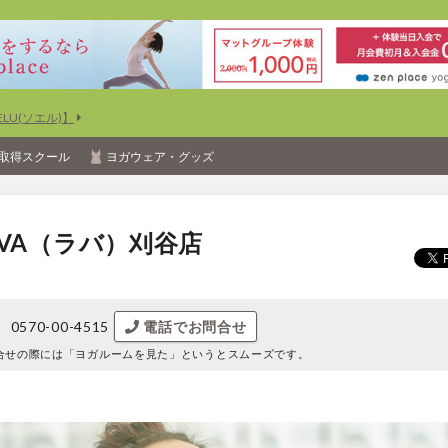
U(ソエル)】
取得スクール
ヨガウェア・グッズ
VA（ラバ）刈谷店
0570-00-4515
電話でお問合せ
合せの際には
「ヨガルームを見た」というとスムーズです。