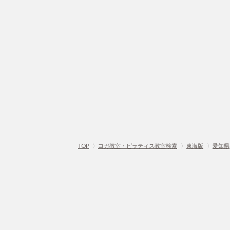
TOP
〉
ヨガ教室・ピラティス教室検索
〉
東海版
〉
愛知県