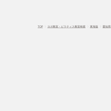
TOP
〉
ヨガ教室・ピラティス教室検索
〉
東海版
〉
愛知県