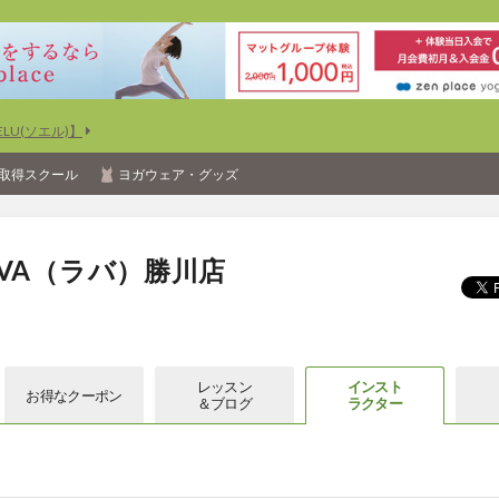
U(ソエル)】
取得スクール
ヨガウェア・グッズ
VA（ラバ）勝川店
レッスン
インスト
お得な
クーポン
＆ブログ
ラクター