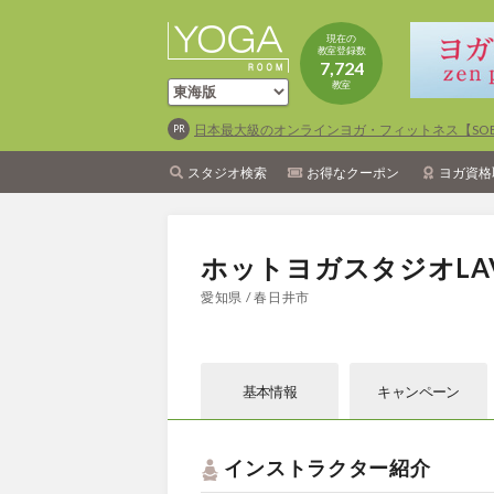
現在の
教室登録数
7,724
教室
日本最大級のオンラインヨガ・フィットネス【SOEL
スタジオ検索
お得なクーポン
ヨガ資格
ホットヨガスタジオLA
愛知県 / 春日井市
基本情報
キャン
ペーン
インストラクター紹介