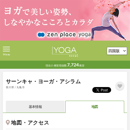
Menu
7,724
現在の
教室登録数
教室
サーンキャ・ヨーガ・アシラム
香川県 / 丸亀市
基本情報
地図
地図・アクセス