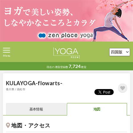
Menu
7,724
現在の
教室登録数
教室
KULAYOGA-flowarts-
香川県 / 高松市
基本情報
地図
地図・アクセス