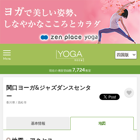
Menu
7,724
現在の
教室登録数
教室
関口ヨーガ&ジャズダンスセンタ
ー
香川県 / 高松市
基本情報
地図