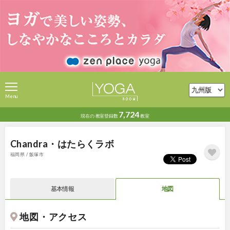
Menu
7,724
現在の
教室登録数
教室
Chandra・はたらくラボ
福岡県 / 飯塚市
基本情報
地図
地図・アクセス