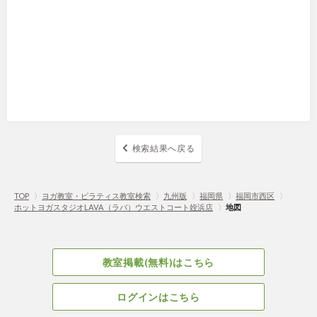
検索結果へ戻る
TOP
〉
ヨガ教室・ピラティス教室検索
〉
九州版
〉
福岡県
〉
福岡市西区
〉
ホットヨガスタジオLAVA（ラバ）ウエストコート姪浜店
〉
地図
教室掲載(無料)はこちら
ログインはこちら