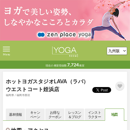
Menu
7,724
現在の
教室登録数
教室
ホットヨガスタジオLAVA（ラバ）
ウエストコート姪浜店
福岡県 / 福岡市西区
キャン
お得な
レッスン
インスト
基本情報
地図
ペーン
クーポン
＆ブログ
ラクター