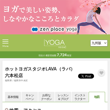
Menu
7,724
現在の
教室登録数
教室
ホットヨガスタジオLAVA（ラバ）
六本松店
福岡県 / 福岡市中央区
キャン
お得な
レッスン
インスト
基本情報
地図
ペーン
クーポン
＆ブログ
ラクター