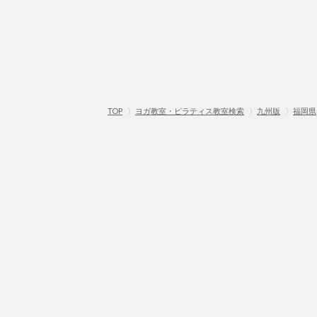
TOP
〉
ヨガ教室・ピラティス教室検索
〉
九州版
〉
福岡県