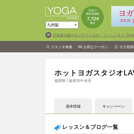
現在の
教室登録数
7,724
教室
日本最大級のオンラインヨガ・フィットネス【SOEL
スタジオ検索
お得なクーポン
ヨガ資格
ホットヨガスタジオLA
福岡県 / 福岡市中央区
基本情報
キャン
ペーン
レッスン＆ブログ一覧