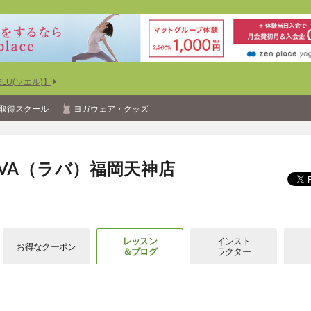
U(ソエル)】
取得スクール
ヨガウェア・グッズ
VA（ラバ）福岡天神店
レッスン
インスト
お得な
クーポン
＆ブログ
ラクター