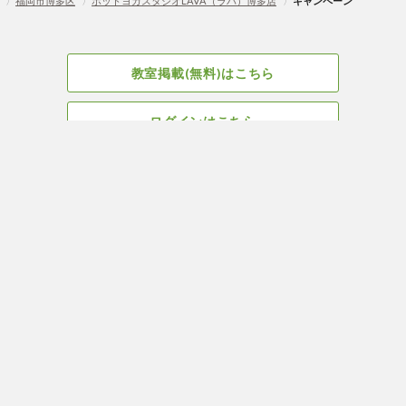
〉
福岡市博多区
〉
ホットヨガスタジオLAVA（ラバ）博多店
〉
キャンペーン
教室掲載(無料)はこちら
ログインはこちら
広告掲載についてはこちら
Facebook
会社概要
サイト、教室掲載についてのお問い合わせはこちら
プライバ