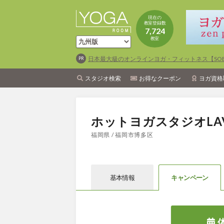
現在の
教室登録数
7,724
教室
日本最大級のオンラインヨガ・フィットネス【SOEL
スタジオ検索
お得なクーポン
ヨガ資格
ホットヨガスタジオLA
福岡県 / 福岡市博多区
基本情報
キャン
ペーン