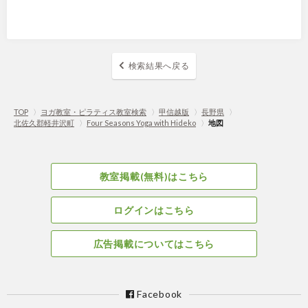
検索結果へ戻る
TOP
〉
ヨガ教室・ピラティス教室検索
〉
甲信越版
〉
長野県
〉
北佐久郡軽井沢町
〉
Four Seasons Yoga with Hideko
〉
地図
教室掲載(無料)はこちら
ログインはこちら
広告掲載についてはこちら
Facebook