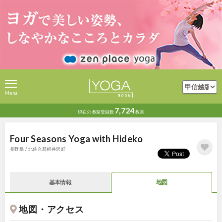
Menu
7,724
現在の
教室登録数
教室
Four Seasons Yoga with Hideko
長野県 / 北佐久郡軽井沢町
基本情報
地図
地図・アクセス