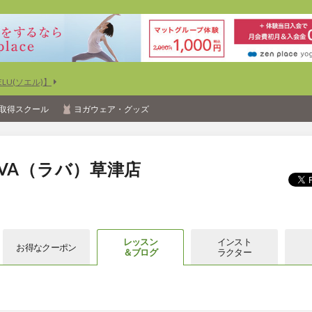
U(ソエル)】
取得スクール
ヨガウェア・グッズ
VA（ラバ）草津店
レッスン
インスト
お得な
クーポン
＆ブログ
ラクター