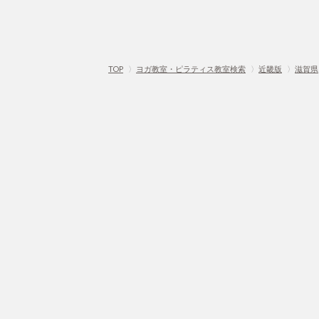
TOP
〉
ヨガ教室・ピラティス教室検索
〉
近畿版
〉
滋賀県