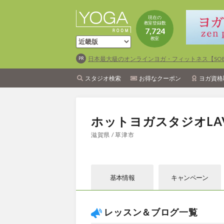
現在の
教室登録数
7,724
教室
日本最大級のオンラインヨガ・フィットネス【SOEL
スタジオ検索
お得なクーポン
ヨガ資格
ホットヨガスタジオLA
滋賀県 / 草津市
基本情報
キャン
ペーン
レッスン＆ブログ一覧