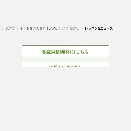
〉
草津市
〉
ホットヨガスタジオLAVA（ラバ）草津店
〉
レッスン&ニュース
教室掲載(無料)はこちら
ログインはこちら
広告掲載についてはこちら
Facebook