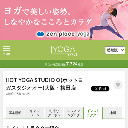
Menu
7,724
現在の
教室登録数
教室
HOT YOGA STUDIO O(ホットヨ
ガスタジオオー)大阪・梅田店
大阪府 / 大阪市北区
キャン
お得な
レッスン
インスト
基本情報
地図
ペーン
クーポン
＆ブログ
ラクター
インストラクター紹介