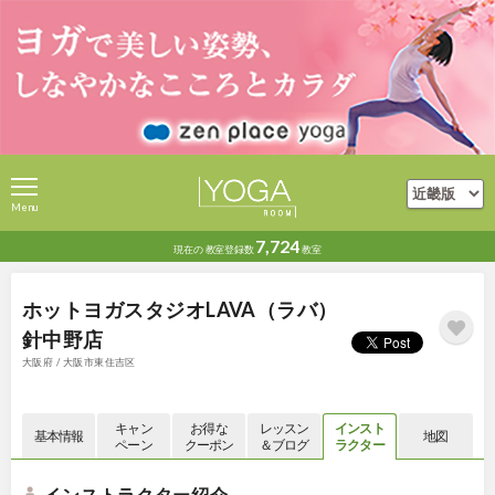
Menu
7,724
現在の
教室登録数
教室
ホットヨガスタジオLAVA（ラバ）
針中野店
大阪府 / 大阪市東住吉区
キャン
お得な
レッスン
インスト
基本情報
地図
ペーン
クーポン
＆ブログ
ラクター
インストラクター紹介