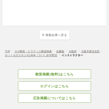
検索結果へ戻る
TOP
〉
ヨガ教室・ピラティス教室検索
〉
近畿版
〉
大阪府
〉
大阪市東住吉区
〉
ホットヨガスタジオLAVA（ラバ）針中野店
〉
インストラクター
教室掲載(無料)はこちら
ログインはこちら
広告掲載についてはこちら