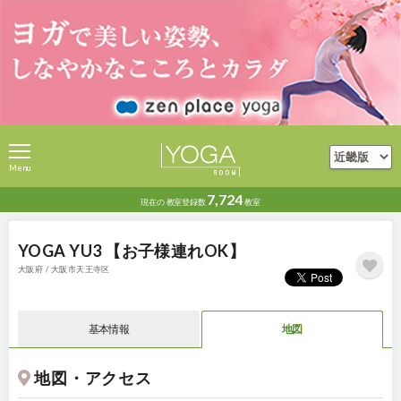
Menu
7,724
現在の
教室登録数
教室
YOGA YU3 【お子様連れOK】
大阪府 / 大阪市天王寺区
基本情報
地図
地図・アクセス