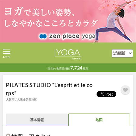
Menu
7,724
現在の
教室登録数
教室
PILATES STUDIO "L'esprit et le co
rps"
大阪府 / 大阪市天王寺区
基本情報
地図