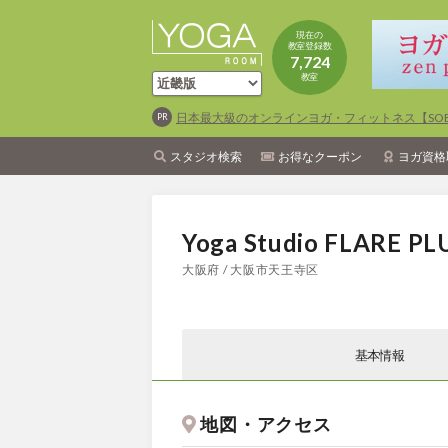
現在の
教室登録数
7,724
教室
日本最大級のオンラインヨガ・フィットネス【SOEL
スタジオ検索
お得なクーポン
ヨガ資格
Yoga Studio FLA
大阪府 / 大阪市天王寺区
基本情報
地図・アクセス