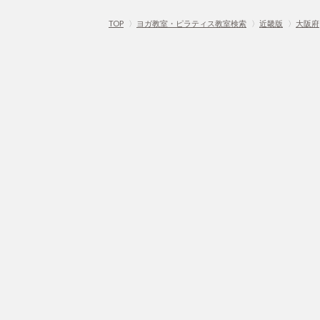
TOP
〉
ヨガ教室・ピラティス教室検索
〉
近畿版
〉
大阪府
Home