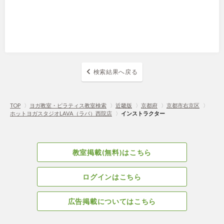
検索結果へ戻る
TOP
〉
ヨガ教室・ピラティス教室検索
〉
近畿版
〉
京都府
〉
京都市右京区
〉
ホットヨガスタジオLAVA（ラバ）西院店
〉
インストラクター
教室掲載(無料)はこちら
ログインはこちら
広告掲載についてはこちら