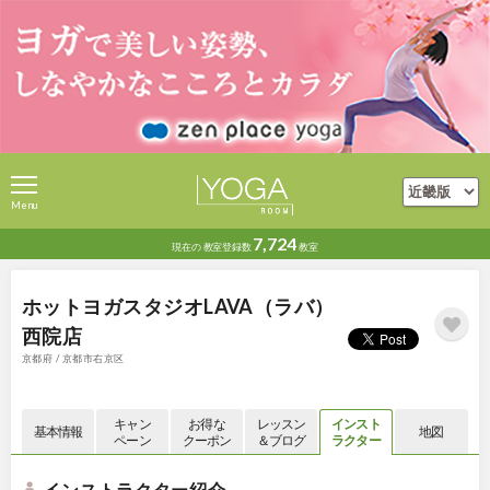
Menu
7,724
現在の
教室登録数
教室
ホットヨガスタジオLAVA（ラバ）
西院店
京都府 / 京都市右京区
キャン
お得な
レッスン
インスト
基本情報
地図
ペーン
クーポン
＆ブログ
ラクター
インストラクター紹介