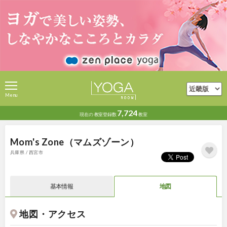
Menu
7,724
現在の
教室登録数
教室
Mom's Zone（マムズゾーン）
兵庫県 / 西宮市
基本情報
地図
地図・アクセス