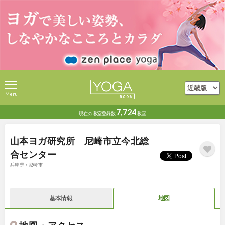
Menu
7,724
現在の
教室登録数
教室
山本ヨガ研究所 尼崎市立今北総
合センター
兵庫県 / 尼崎市
基本情報
地図