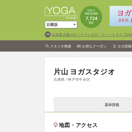
現在の
教室登録数
7,724
教室
日本最大級のオンラインヨガ・フィットネス【SOEL
スタジオ検索
お得なクーポン
ヨガ資格
片山 ヨガスタジオ
兵庫県 / 神戸市中央区
基本情報
地図・アクセス