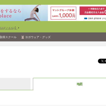
U(ソエル)】
取得スクール
ヨガウェア・グッズ
地図