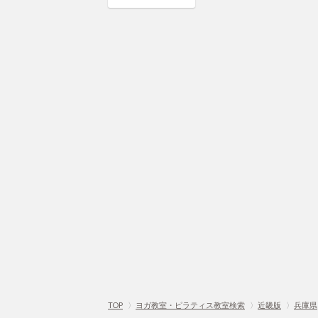
TOP
〉
ヨガ教室・ピラティス教室検索
〉
近畿版
〉
兵庫県