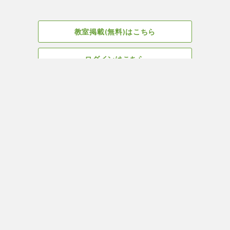
教室掲載(無料)はこちら
ログインはこちら
広告掲載についてはこちら
Facebook
会社概要
サイト、教室掲載についてのお問い合わせはこちら
プライバ
ヨガ＆ピラティス教室・スタジオ検索はYOGA ROOM(ヨガルーム)