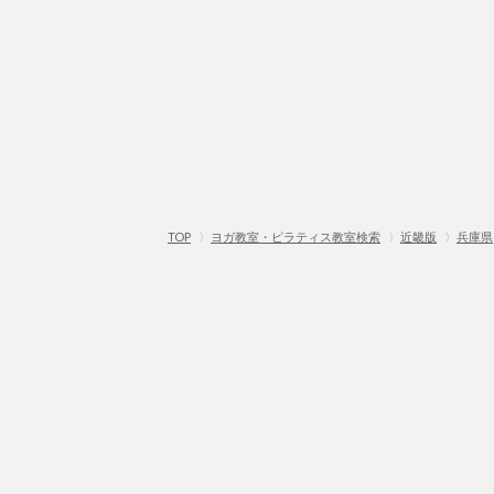
TOP
〉
ヨガ教室・ピラティス教室検索
〉
近畿版
〉
兵庫県