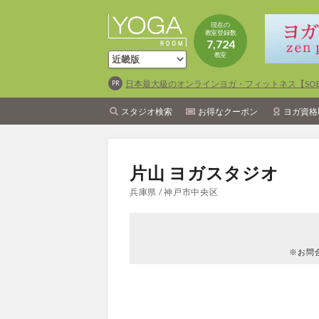
現在の
教室登録数
7,724
教室
日本最大級のオンラインヨガ・フィットネス【SOEL
スタジオ検索
お得なクーポン
ヨガ資格
片山 ヨガスタジオ
兵庫県 / 神戸市中央区
※お問