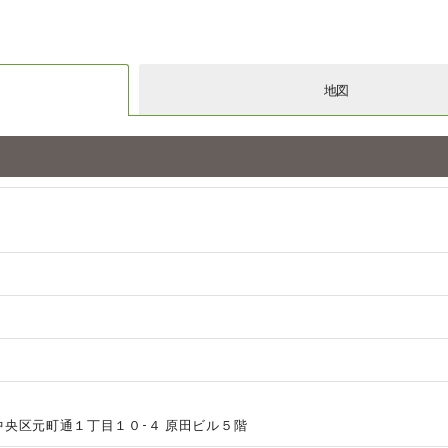
地図
中央区元町通１丁目１０-４ 原田ビル５階