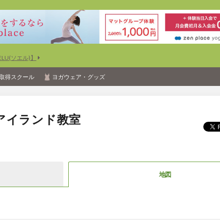
U(ソエル)】
取得スクール
ヨガウェア・グッズ
アイランド教室
地図