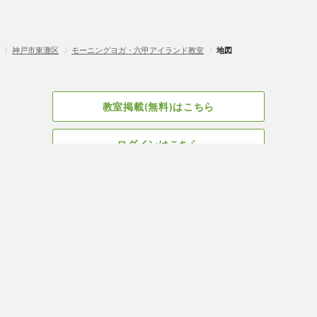
〉
神戸市東灘区
〉
モーニングヨガ・六甲アイランド教室
〉
地図
教室掲載(無料)はこちら
ログインはこちら
広告掲載についてはこちら
Facebook