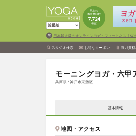
現在の
教室登録数
7,724
教室
日本最大級のオンラインヨガ・フィットネス【SOEL
スタジオ検索
お得なクーポン
ヨガ資格
モーニングヨガ・六甲
兵庫県 / 神戸市東灘区
基本情報
地図・アクセス