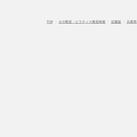
TOP
〉
ヨガ教室・ピラティス教室検索
〉
近畿版
〉
兵庫県