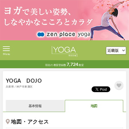
Menu
7,724
現在の
教室登録数
教室
YOGA DOJO
兵庫県 / 神戸市東灘区
基本情報
地図
地図・アクセス