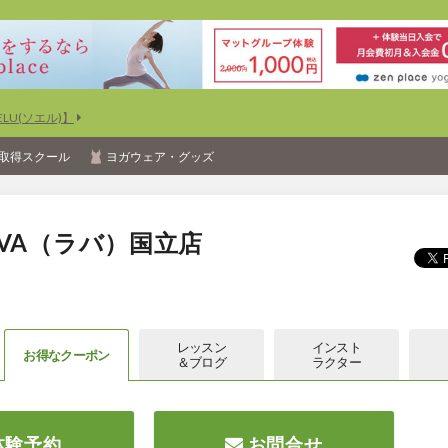
U(ソエル)】
取得スクール
ヨガウェア・グッズ
VA（ラバ）国立店
レッスン
インスト
お得な
クーポン
＆ブログ
ラクター
体験予約
お問合せ