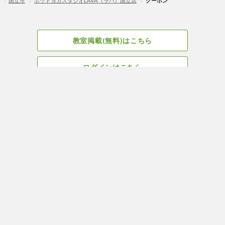
〉
国立市
〉
ホットヨガスタジオLAVA（ラバ）国立店
〉
クーポン
教室掲載(無料)はこちら
ログインはこちら
広告掲載についてはこちら
Facebook
会社概要
サイト、教室掲載についてのお問い合わせはこちら
プライバ