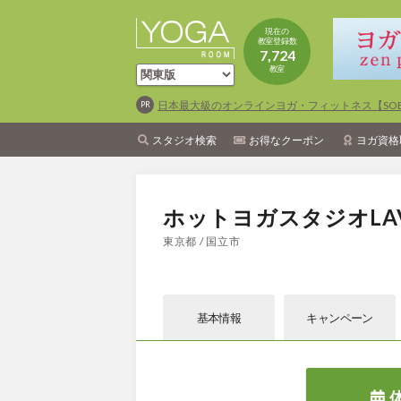
現在の
教室登録数
7,724
教室
日本最大級のオンラインヨガ・フィットネス【SOEL
スタジオ検索
お得なクーポン
ヨガ資格
ホットヨガスタジオLA
東京都 / 国立市
基本情報
キャン
ペーン