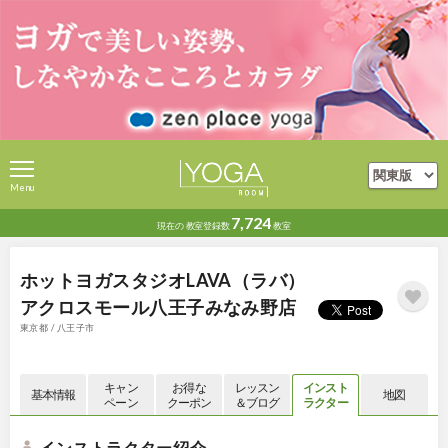
Menu
7,724
現在の
教室登録数
教室
ホットヨガスタジオLAVA（ラバ）
アクロスモール八王子みなみ野店
東京都 / 八王子市
キャン
お得な
レッスン
インスト
基本情報
地図
ペーン
クーポン
＆ブログ
ラクター
インストラクター紹介