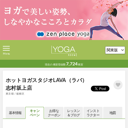
Menu
7,724
現在の
教室登録数
教室
ホットヨガスタジオLAVA（ラバ）
志村坂上店
東京都 / 板橋区
キャン
お得な
レッスン
インスト
基本情報
地図
ペーン
クーポン
＆ブログ
ラクター