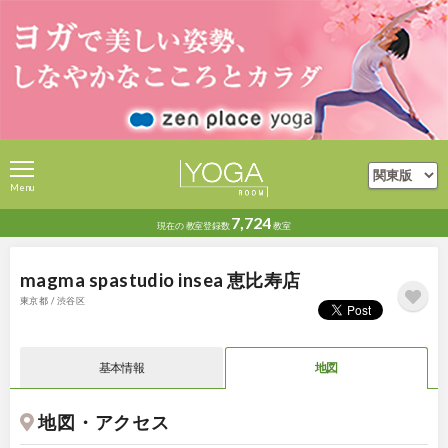
Menu
7,724
現在の
教室登録数
教室
magma spastudio insea 恵比寿店
東京都 / 渋谷区
基本情報
地図
地図・アクセス