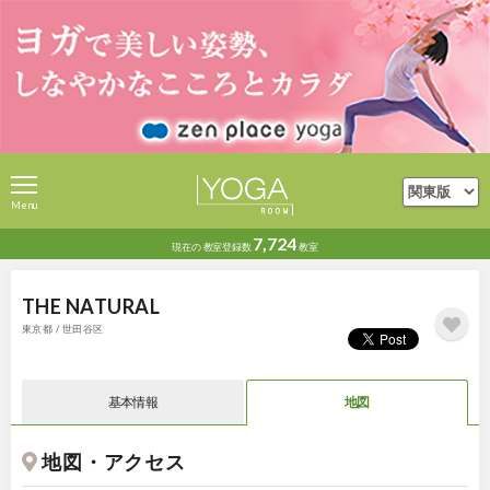
Menu
7,724
現在の
教室登録数
教室
THE NATURAL
東京都 / 世田谷区
基本情報
地図
地図・アクセス