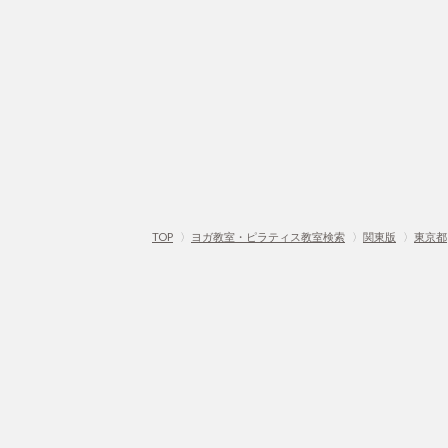
TOP
〉
ヨガ教室・ピラティス教室検索
〉
関東版
〉
東京都