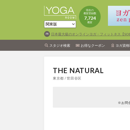
現在の
教室登録数
7,724
教室
日本最大級のオンラインヨガ・フィットネス【SOEL
スタジオ検索
お得なクーポン
ヨガ資格
THE NATURAL
東京都 / 世田谷区
※お問