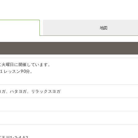
地図
に火曜日に開催しています。
00 １レッスン90分。
ヨガ、ハタヨガ、リラックスヨガ
川1-2-4 A2