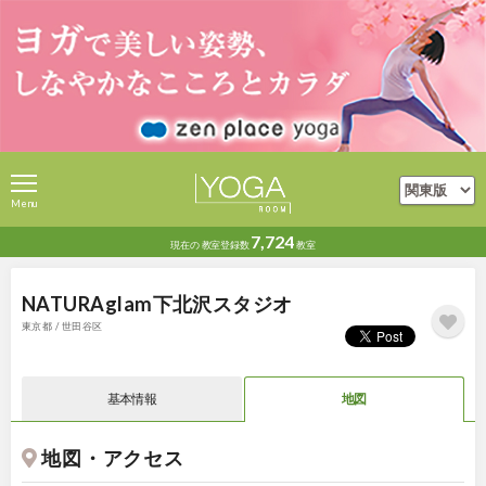
Menu
7,724
現在の
教室登録数
教室
NATURAglam下北沢スタジオ
東京都 / 世田谷区
基本情報
地図
地図・アクセス