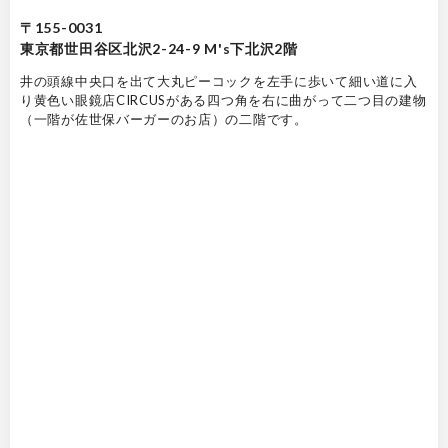
〒155-0031
東京都世田谷区北沢2-24-9 M's下北沢2階
井の頭線中央口を出て大丸ピーコックを左手に歩いて細い道に入
り黄色い眼鏡店CIRCUSがある四つ角を右に曲がって二つ目の建物
（一階が佐世保バーガーのお店）の二階です。