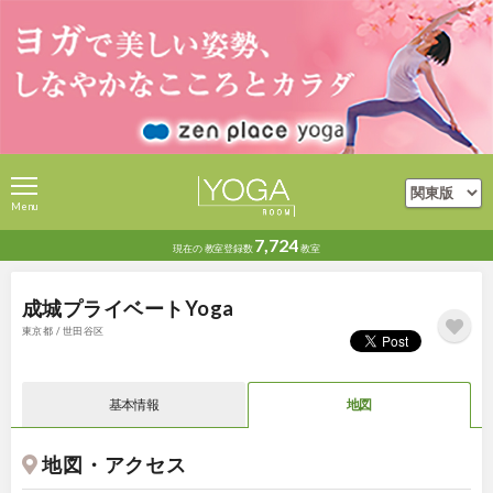
Menu
7,724
現在の
教室登録数
教室
成城プライベートYoga
東京都 / 世田谷区
基本情報
地図
地図・アクセス