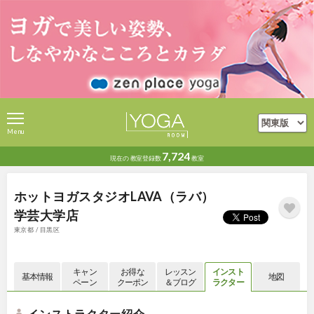
Menu
7,724
現在の
教室登録数
教室
ホットヨガスタジオLAVA（ラバ）
学芸大学店
東京都 / 目黒区
キャン
お得な
レッスン
インスト
基本情報
地図
ペーン
クーポン
＆ブログ
ラクター
インストラクター紹介