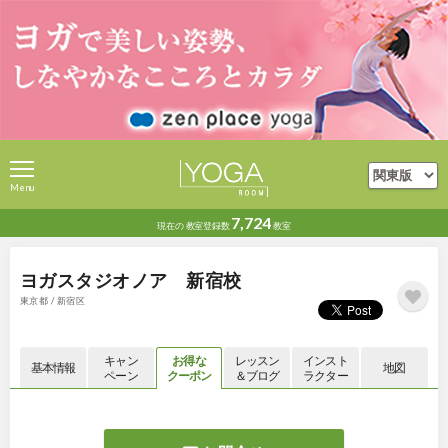
Menu
7,724
現在の
教室登録数
教室
ヨガスタジオノア 新宿校
東京都 / 新宿区
キャン
お得な
レッスン
インスト
基本情報
地図
ペーン
クーポン
＆ブログ
ラクター