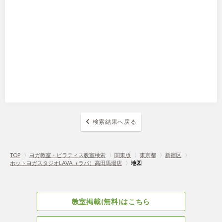
検索結果へ戻る
TOP
〉
ヨガ教室・ピラティス教室検索
〉
関東版
〉
東京都
〉
新宿区
〉
ホットヨガスタジオLAVA（ラバ）高田馬場店
〉
地図
教室掲載(無料)はこちら