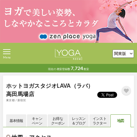
Menu
7,724
現在の
教室登録数
教室
ホットヨガスタジオLAVA（ラバ）
高田馬場店
東京都 / 新宿区
キャン
お得な
レッスン
インスト
基本情報
地図
ペーン
クーポン
＆ブログ
ラクター