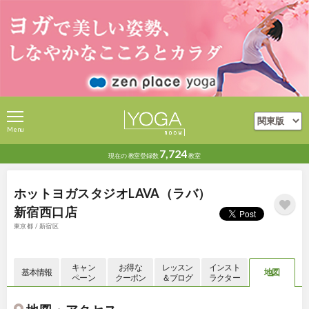
Menu
7,724
現在の
教室登録数
教室
ホットヨガスタジオLAVA（ラバ）
新宿西口店
東京都 / 新宿区
キャン
お得な
レッスン
インスト
基本情報
地図
ペーン
クーポン
＆ブログ
ラクター