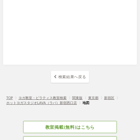
検索結果へ戻る
TOP
〉
ヨガ教室・ピラティス教室検索
〉
関東版
〉
東京都
〉
新宿区
〉
ホットヨガスタジオLAVA（ラバ）新宿西口店
〉
地図
教室掲載(無料)はこちら