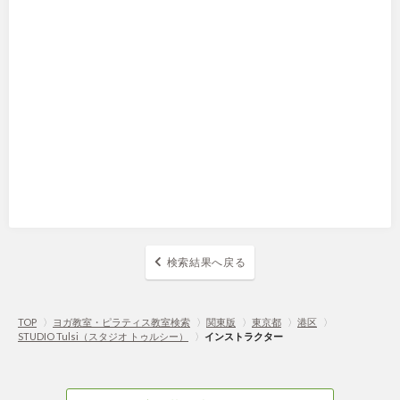
検索結果へ戻る
TOP
〉
ヨガ教室・ピラティス教室検索
〉
関東版
〉
東京都
〉
港区
〉
STUDIO Tulsi（スタジオ トゥルシー）
〉
インストラクター