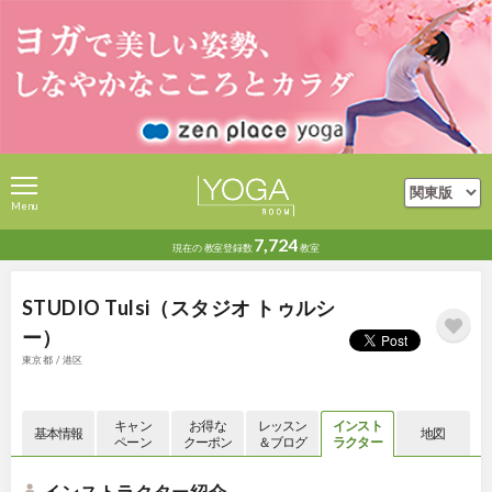
Menu
7,724
現在の
教室登録数
教室
STUDIO Tulsi（スタジオ トゥルシ
ー）
東京都 / 港区
キャン
お得な
レッスン
インスト
基本情報
地図
ペーン
クーポン
＆ブログ
ラクター
インストラクター紹介