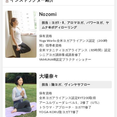
Nozomi
担当：ヨガⅠ・Ⅱ、アロマヨガ、パワーヨガ、ヤ
ムナ®ボディローリング
保有資格
Yoga Works全米ヨガアライアンス認定（200時
間）指導者資格
全米マタニティヨガアライアンス（85時間）認定
シニアヨガ講師養成講座修了
YAMUNA®認定プラクティショナー
大場奈々
担当：陰ヨガ、ヴィンヤサフロー
保有資格
全米ヨガアライアンス認定RYT200取得
アーユルヴェーダ レベル1、2修了（UTL）
トラウマ・アプローチ・ヨガTT修了
YOGA-KORU陰ヨガTT修了