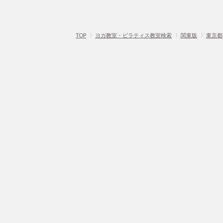
TOP
〉
ヨガ教室・ピラティス教室検索
〉
関東版
〉
東京都