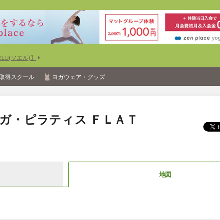
U(ソエル)】
取得スクール
ヨガウェア・グッズ
ヨガ・ピラティス ＦＬＡＴ
地図