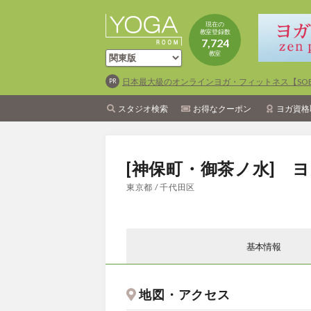
現在の
教室登録数
7,724
教室
日本最大級のオンラインヨガ・フィットネス【SOEL
スタジオ検索
お得なクーポン
ヨガ資格
[神保町・御茶ノ水] 
東京都 / 千代田区
基本情報
地図・アクセス