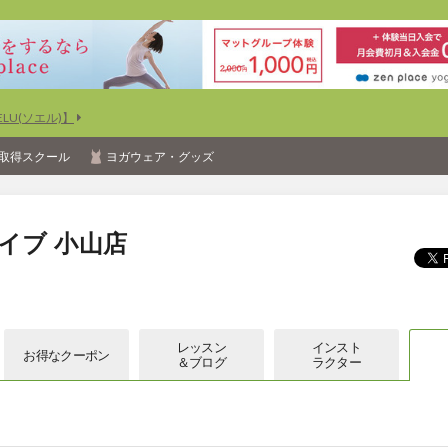
U(ソエル)】
取得スクール
ヨガウェア・グッズ
イブ 小山店
レッスン
インスト
お得な
クーポン
＆ブログ
ラクター