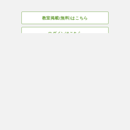
教室掲載(無料)はこちら
ログインはこちら
広告掲載についてはこちら
Facebook
会社概要
サイト、教室掲載についてのお問い合わせはこちら
プライバ
ヨガ＆ピラティス教室・スタジオ検索はYOGA ROOM(ヨガルーム)