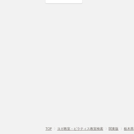
TOP
〉
ヨガ教室・ピラティス教室検索
〉
関東版
〉
栃木県