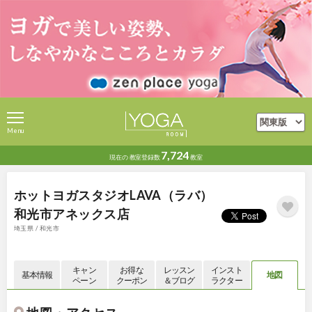
Menu
7,724
現在の
教室登録数
教室
ホットヨガスタジオLAVA（ラバ）
和光市アネックス店
埼玉県 / 和光市
キャン
お得な
レッスン
インスト
基本情報
地図
ペーン
クーポン
＆ブログ
ラクター