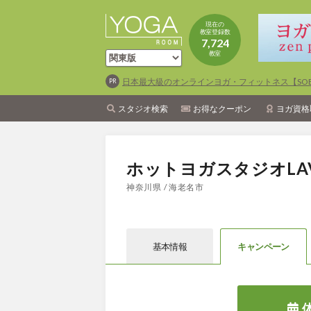
現在の
教室登録数
7,724
教室
日本最大級のオンラインヨガ・フィットネス【SOEL
スタジオ検索
お得なクーポン
ヨガ資格
ホットヨガスタジオLA
神奈川県 / 海老名市
基本情報
キャン
ペーン