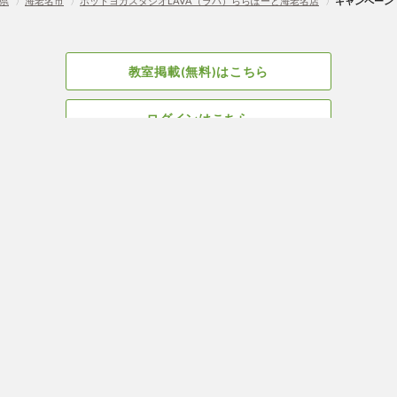
県
〉
海老名市
〉
ホットヨガスタジオLAVA（ラバ）ららぽーと海老名店
〉
キャンペーン
教室掲載(無料)はこちら
ログインはこちら
広告掲載についてはこちら
Facebook
会社概要
サイト、教室掲載についてのお問い合わせはこちら
プライバ