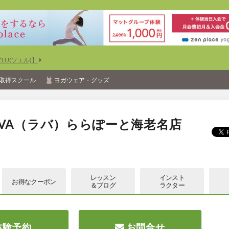
U(ソエル)】
取得スクール
ヨガウェア・グッズ
VA（ラバ）ららぽーと海老名店
レッスン
インスト
お得な
クーポン
＆ブログ
ラクター
体験予約
お問合せ