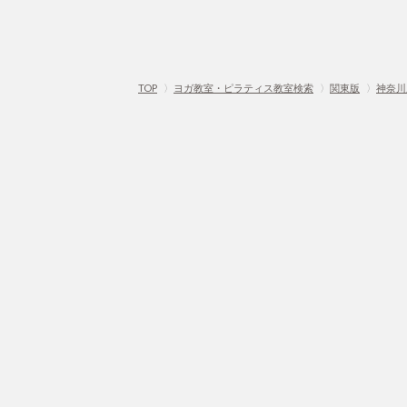
TOP
〉
ヨガ教室・ピラティス教室検索
〉
関東版
〉
神奈川