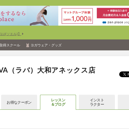
U(ソエル)】
取得スクール
ヨガウェア・グッズ
VA（ラバ）大和アネックス店
レッスン
インスト
お得な
クーポン
＆ブログ
ラクター