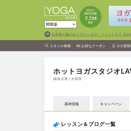
現在の
教室登録数
7,724
教室
日本最大級のオンラインヨガ・フィットネス【SOEL
スタジオ検索
お得なクーポン
ヨガ資格
ホットヨガスタジオLA
神奈川県 / 大和市
基本情報
キャン
ペーン
レッスン＆ブログ一覧