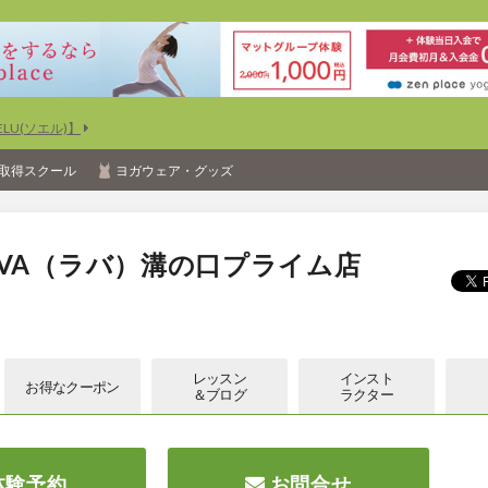
U(ソエル)】
取得スクール
ヨガウェア・グッズ
VA（ラバ）溝の口プライム店
レッスン
インスト
お得な
クーポン
＆ブログ
ラクター
体験予約
お問合せ