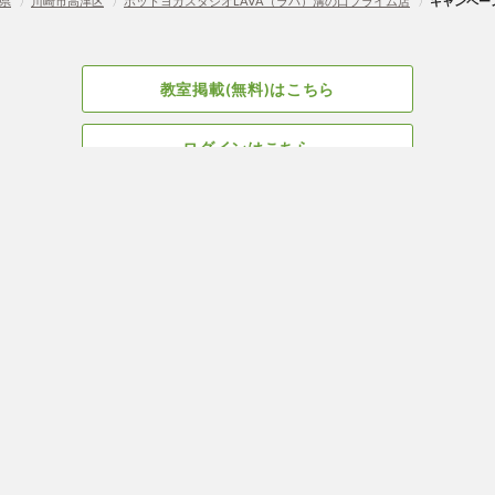
県
〉
川崎市高津区
〉
ホットヨガスタジオLAVA（ラバ）溝の口プライム店
〉
キャンペー
教室掲載(無料)はこちら
ログインはこちら
広告掲載についてはこちら
Facebook
会社概要
サイト、教室掲載についてのお問い合わせはこちら
プライバ