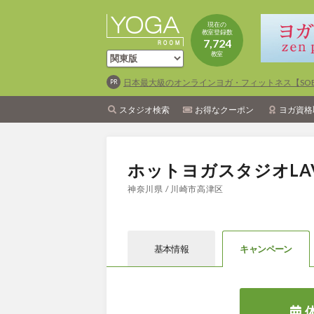
現在の
教室登録数
7,724
教室
日本最大級のオンラインヨガ・フィットネス【SOEL
スタジオ検索
お得なクーポン
ヨガ資格
ホットヨガスタジオLA
神奈川県 / 川崎市高津区
基本情報
キャン
ペーン