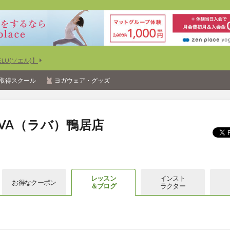
U(ソエル)】
取得スクール
ヨガウェア・グッズ
VA（ラバ）鴨居店
レッスン
インスト
お得な
クーポン
＆ブログ
ラクター