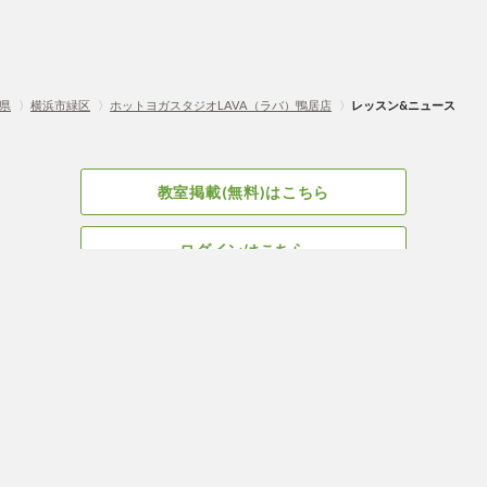
県
〉
横浜市緑区
〉
ホットヨガスタジオLAVA（ラバ）鴨居店
〉
レッスン&ニュース
教室掲載(無料)はこちら
ログインはこちら
広告掲載についてはこちら
Facebook