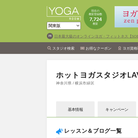
現在の
教室登録数
7,724
教室
日本最大級のオンラインヨガ・フィットネス【SOEL
スタジオ検索
お得なクーポン
ヨガ資格
ホットヨガスタジオLA
神奈川県 / 横浜市緑区
基本情報
キャン
ペーン
レッスン＆ブログ一覧