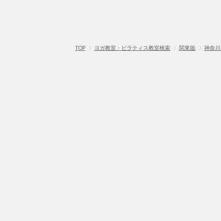
TOP
〉
ヨガ教室・ピラティス教室検索
〉
関東版
〉
神奈川