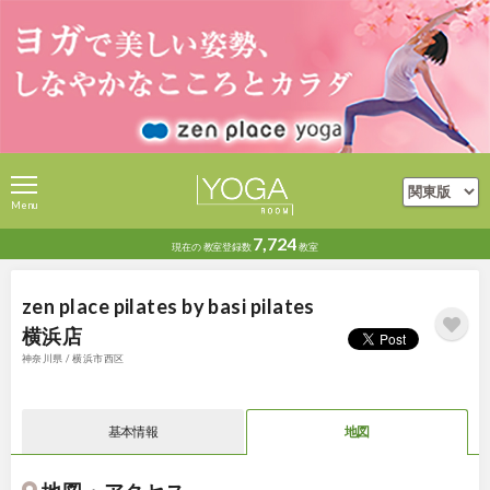
Menu
7,724
現在の
教室登録数
教室
zen place pilates by basi pilates
横浜店
神奈川県 / 横浜市西区
基本情報
地図