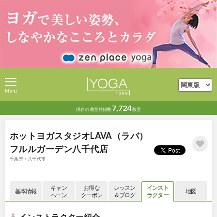
Menu
7,724
現在の
教室登録数
教室
ホットヨガスタジオLAVA（ラバ）
フルルガーデン八千代店
千葉県 / 八千代市
キャン
お得な
レッスン
インスト
基本情報
地図
ペーン
クーポン
＆ブログ
ラクター
インストラクター紹介