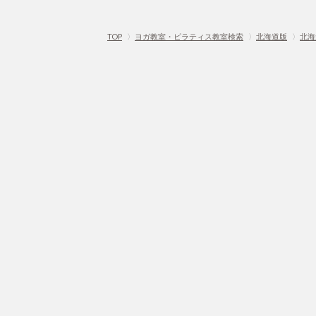
TOP
〉
ヨガ教室・ピラティス教室検索
〉
北海道版
〉
北海