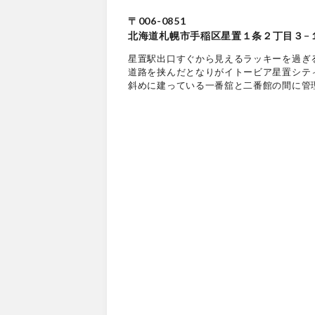
〒006-0851
北海道札幌市手稲区星置１条２丁目３−１
星置駅出口すぐから見えるラッキーを過ぎ
道路を挟んだとなりがイトービア星置シテ
斜めに建っている一番舘と二番館の間に管