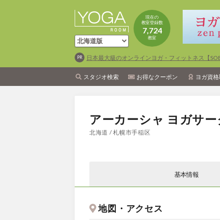
現在の
教室登録数
7,724
教室
日本最大級のオンラインヨガ・フィットネス【SOEL
スタジオ検索
お得なクーポン
ヨガ資格
アーカーシャ ヨガサー
北海道 / 札幌市手稲区
基本情報
地図・アクセス