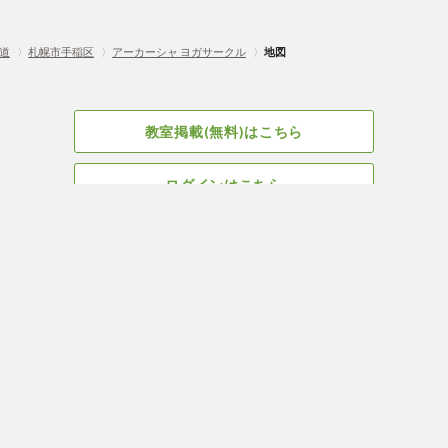
道
〉
札幌市手稲区
〉
アーカーシャ ヨガサークル
〉
地図
教室掲載(無料)はこちら
ログインはこちら
広告掲載についてはこちら
Facebook