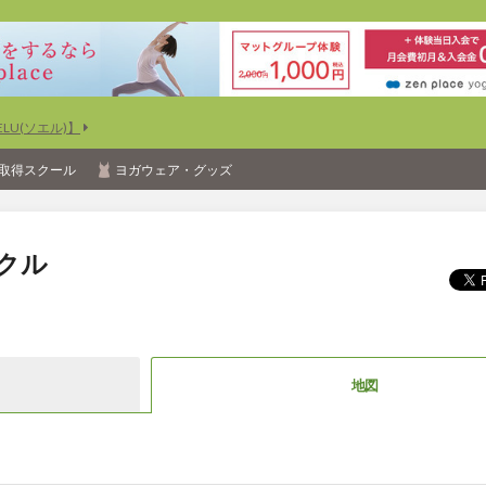
U(ソエル)】
取得スクール
ヨガウェア・グッズ
クル
地図