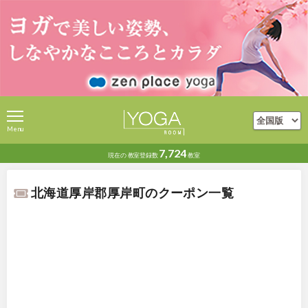
Menu
7,724
現在の
教室登録数
教室
北海道厚岸郡厚岸町のクーポン一覧