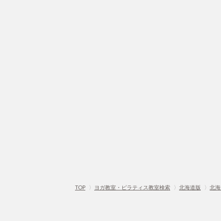
TOP
〉
ヨガ教室・ピラティス教室検索
〉
北海道版
〉
北海