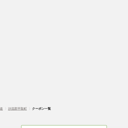
道
〉
沙流郡平取町
〉
クーポン一覧