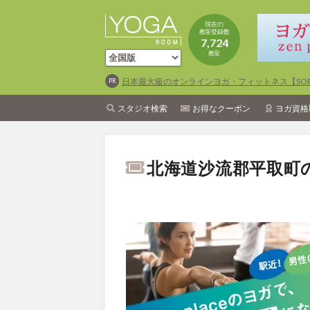
現在の
教室登録数
7,724
教室
日本最大級のオンラインヨガ・フィットネス【SOEL
スタジオ検索
お得なクーポン
ヨガ資格
北海道沙流郡平取町